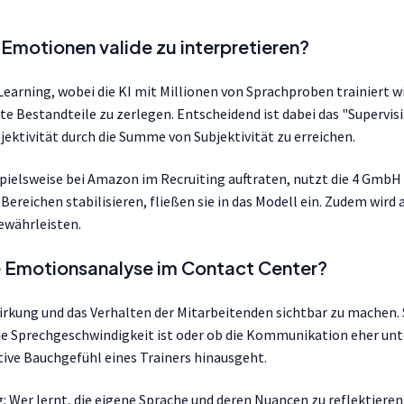
 Emotionen valide zu interpretieren?
Learning, wobei die KI mit Millionen von Sprachproben trainiert 
e Bestandteile zu zerlegen. Entscheidend ist dabei das "Supervi
ktivität durch die Summe von Subjektivität zu erreichen.
spielsweise bei Amazon im Recruiting auftraten, nutzt die 4 GmbH
 Bereichen stabilisieren, fließen sie in das Modell ein. Zudem wir
ewährleisten.
e Emotionsanalyse im Contact Center?
irkung und das Verhalten der Mitarbeitenden sichtbar zu machen. S
 Sprechgeschwindigkeit ist oder ob die Kommunikation eher unte
tive Bauchgefühl eines Trainers hinausgeht.
g: Wer lernt, die eigene Sprache und deren Nuancen zu reflektiere