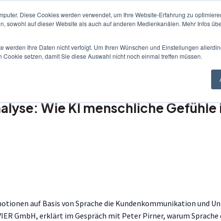
mputer. Diese Cookies werden verwendet, um Ihre Website-Erfahrung zu optimieren
en, sowohl auf dieser Website als auch auf anderen Medienkanälen. Mehr Infos übe
Podcast
Buche mich als ...
für C
Untermenü für Podcast anzeigen
Untermenü fü
te werden Ihre Daten nicht verfolgt. Um Ihren Wünschen und Einstellungen allerdin
n Cookie setzen, damit Sie diese Auswahl nicht noch einmal treffen müssen.
lyse: Wie KI menschliche Gefühle
 Emotionen auf Basis von Sprache die Kundenkommunikation und Un
 VIER GmbH, erklärt im Gespräch mit Peter Pirner, warum Sprach