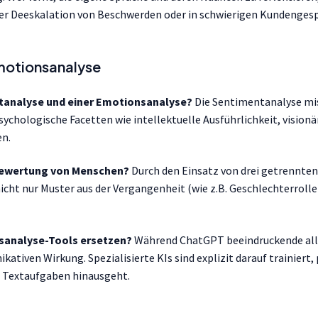
der Deeskalation von Beschwerden oder in schwierigen Kundenges
motionsanalyse
ntanalyse und einer Emotionsanalyse?
Die Sentimentanalyse miss
hologische Facetten wie intellektuelle Ausführlichkeit, visionär
en.
r Bewertung von Menschen?
Durch den Einsatz von drei getrennte
 nicht nur Muster aus der Vergangenheit (wie z.B. Geschlechterroll
nsanalyse-Tools ersetzen?
Während ChatGPT beeindruckende allge
tiven Wirkung. Spezialisierte KIs sind explizit darauf trainiert
ve Textaufgaben hinausgeht.