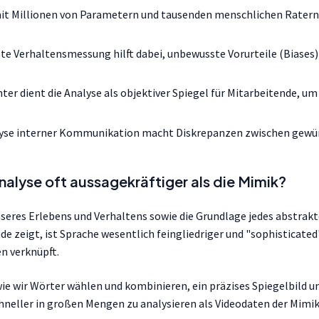
mit Millionen von Parametern und tausenden menschlichen Ratern
e Verhaltensmessung hilft dabei, unbewusste Vorurteile (Biases) 
er dient die Analyse als objektiver Spiegel für Mitarbeitende, um
lyse interner Kommunikation macht Diskrepanzen zwischen gew
alyse oft aussagekräftiger als die Mimik?
nseres Erlebens und Verhaltens sowie die Grundlage jedes abstra
 zeigt, ist Sprache wesentlich feingliedriger und "sophisticated".
n verknüpft.
wie wir Wörter wählen und kombinieren, ein präzises Spiegelbild un
hneller in großen Mengen zu analysieren als Videodaten der Mimik,