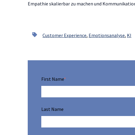
Empathie skalierbar zu machen und Kommunikation 
Customer Experience
,
Emotionsanalyse
,
KI
First Name
*
Last Name