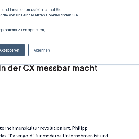
 und Ihnen einen persönlich auf Sie
r die von uns eingesetzten Cookies finden Sie
Termin vereinbaren
X Content & Visibility
r Buche mich als ... anzeigen
gs optimal zu entsprechen,
Akzeptieren
Ablehnen
 in der CX messbar macht
ternehmenskultur revolutioniert. Philipp
e das "Datengold" für moderne Unternehmen ist und