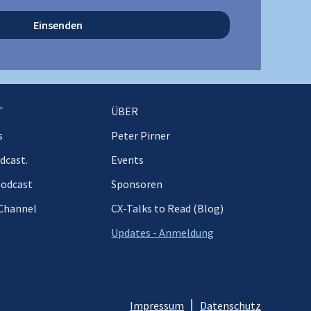
T
ÜBER
s
Peter Pirner
dcast.
Events
Podcast
Sponsoren
Channel
CX-Talks to Read (Blog)
Updates - Anmeldung
Impressum
⎜
Datenschutz