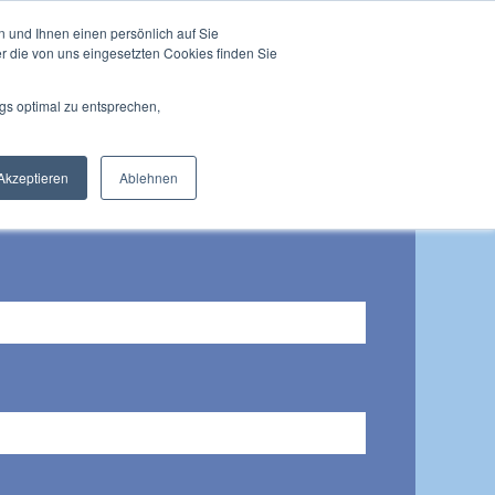
 und Ihnen einen persönlich auf Sie
r die von uns eingesetzten Cookies finden Sie
Termin vereinbaren
X Content & Visibility
r Buche mich als ... anzeigen
gs optimal zu entsprechen,
Akzeptieren
Ablehnen